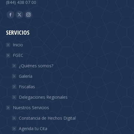
(844) 438 07 00
Find us on:
Facebook
X
Instagram
page
page
page
SERVICIOS
opens
opens
opens
in
in
in
Inicio
new
new
new
FGEC
window
window
window
¿Quiénes somos?
Galería
Fiscalías
Delegaciones Regionales
Nuestros Servicios
Constancia de Hechos Digital
Agenda tu Cita