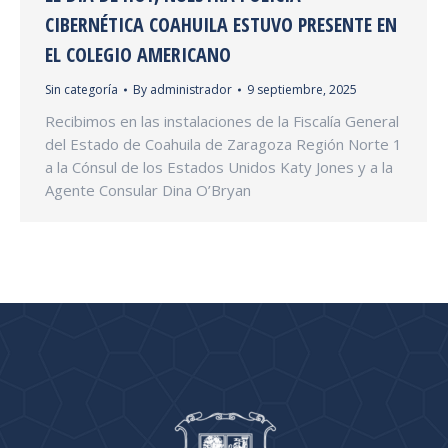
CIBERNÉTICA COAHUILA ESTUVO PRESENTE EN
EL COLEGIO AMERICANO
Sin categoría
By
administrador
9 septiembre, 2025
Recibimos en las instalaciones de la Fiscalía General
del Estado de Coahuila de Zaragoza Región Norte 1
a la Cónsul de los Estados Unidos Katy Jones y a la
Agente Consular Dina O’Bryan