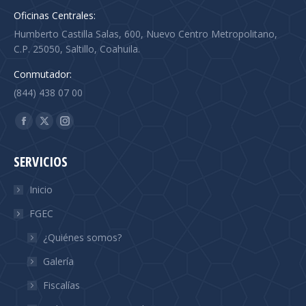
Oficinas Centrales:
Humberto Castilla Salas, 600, Nuevo Centro Metropolitano,
C.P. 25050, Saltillo, Coahuila.
Conmutador:
(844) 438 07 00
Find us on:
Facebook
X
Instagram
page
page
page
SERVICIOS
opens
opens
opens
in
in
in
Inicio
new
new
new
FGEC
window
window
window
¿Quiénes somos?
Galería
Fiscalías