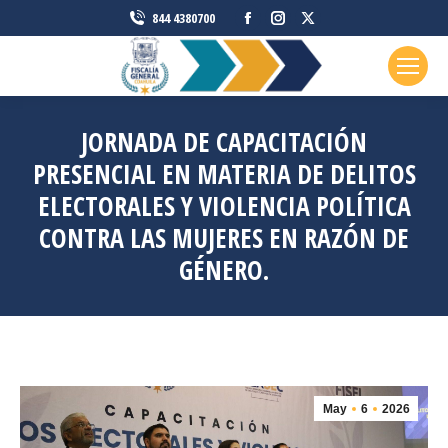
Facebook
Instagram
X
844 4380700
page
page
page
opens
opens
opens
in
in
in
new
new
new
JORNADA DE CAPACITACIÓN
window
window
window
PRESENCIAL EN MATERIA DE DELITOS
ELECTORALES Y VIOLENCIA POLÍTICA
CONTRA LAS MUJERES EN RAZÓN DE
GÉNERO.
May
6
2026