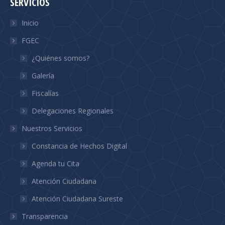
SERVICIOS
opens
opens
opens
in
in
in
Inicio
new
new
new
FGEC
window
window
window
¿Quiénes somos?
Galería
Fiscalías
Delegaciones Regionales
Nuestros Servicios
Constancia de Hechos Digital
Agenda tu Cita
Atención Ciudadana
Atención Ciudadana Sureste
Transparencia