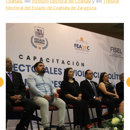
Coahuila
, del
Instituto Electoral de Coahuila
y del
Tribunal
Electoral del Estado de Coahuila de Zaragoza
.