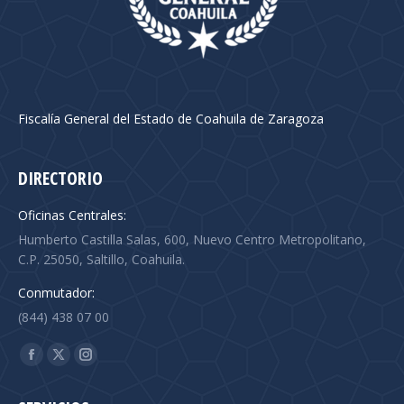
Fiscalía General del Estado de Coahuila de Zaragoza
DIRECTORIO
Oficinas Centrales:
Humberto Castilla Salas, 600, Nuevo Centro Metropolitano,
C.P. 25050, Saltillo, Coahuila.
Conmutador:
(844) 438 07 00
Find us on:
Facebook
X
Instagram
page
page
page