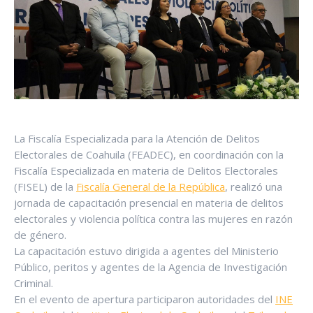
La Fiscalía Especializada para la Atención de Delitos
Electorales de Coahuila (FEADEC), en coordinación con la
Fiscalía Especializada en materia de Delitos Electorales
(FISEL) de la
Fiscalía General de la República
, realizó una
jornada de capacitación presencial en materia de delitos
electorales y violencia política contra las mujeres en razón
de género.
La capacitación estuvo dirigida a agentes del Ministerio
Público, peritos y agentes de la Agencia de Investigación
Criminal.
En el evento de apertura participaron autoridades del
INE