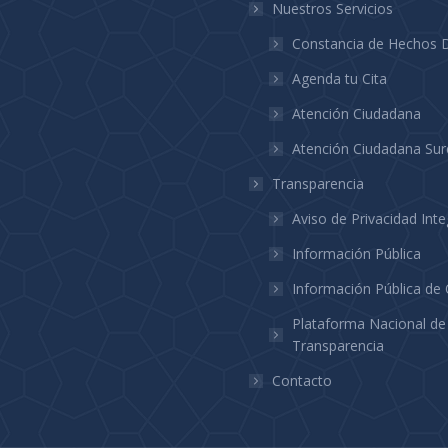
Nuestros Servicios
ge
page
ens
opens
Constancia de Hechos D
in
Agenda tu Cita
w
new
Atención Ciudadana
ndow
window
Atención Ciudadana Sur
Transparencia
Aviso de Privacidad Inte
Información Pública
Información Pública de 
Plataforma Nacional de
Transparencia
Contacto