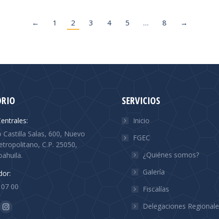
←
1
2
3
4
5
…
8
→
ORIO
SERVICIOS
entrales:
Inicio
Castilla Salas, 600, Nuevo
FGEC
tropolitano, C.P. 25050,
¿Quiénes somos?
oahuila.
Galería
or:
 07 00
Fiscalías
n:
Delegaciones Regionale
ok
Instagram