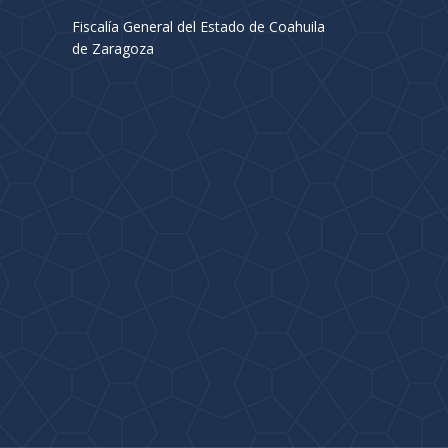
page
pa
Fiscalía General del Estado de Coahuila
opens
op
de Zaragoza
in
in
new
ne
window
wi