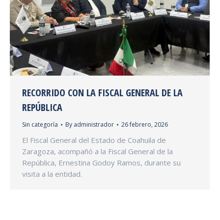
RECORRIDO CON LA FISCAL GENERAL DE LA
REPÚBLICA
Sin categoría
By
administrador
26 febrero, 2026
El Fiscal General del Estado de Coahuila de
Zaragoza, acompañó a la Fiscal General de la
República, Ernestina Godoy Ramos, durante su
visita a la entidad.