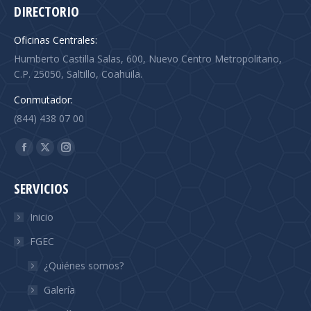
DIRECTORIO
Oficinas Centrales:
Humberto Castilla Salas, 600, Nuevo Centro Metropolitano,
C.P. 25050, Saltillo, Coahuila.
Conmutador:
(844) 438 07 00
Find us on:
Facebook
X
Instagram
page
page
page
SERVICIOS
opens
opens
opens
in
in
in
Inicio
new
new
new
FGEC
window
window
window
¿Quiénes somos?
Galería