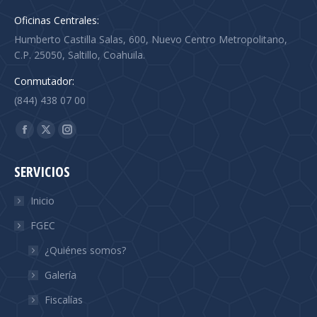
Oficinas Centrales:
Humberto Castilla Salas, 600, Nuevo Centro Metropolitano,
C.P. 25050, Saltillo, Coahuila.
Conmutador:
(844) 438 07 00
Find us on:
Facebook
X
Instagram
page
page
page
SERVICIOS
opens
opens
opens
in
in
in
Inicio
new
new
new
FGEC
window
window
window
¿Quiénes somos?
Galería
Fiscalías