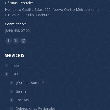
Oficinas Centrales:
Humberto Castilla Salas, 600, Nuevo Centro Metropolitano,
C.P. 25050, Saltillo, Coahuila.
Conmutador:
(844) 438 07 00
Find us on:
Facebook
X
Instagram
page
page
page
SERVICIOS
opens
opens
opens
in
in
in
Inicio
new
new
new
FGEC
window
window
window
¿Quiénes somos?
Galería
Fiscalías
Delegaciones Regionales