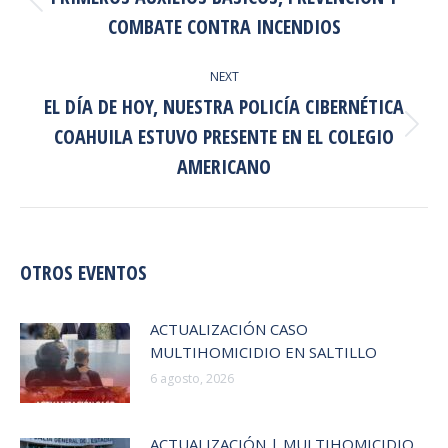
Previous
COMBATE CONTRA INCENDIOS
post:
NEXT
EL DÍA DE HOY, NUESTRA POLICÍA CIBERNÉTICA
COAHUILA ESTUVO PRESENTE EN EL COLEGIO
Next
post:
AMERICANO
OTROS EVENTOS
ACTUALIZACIÓN CASO
MULTIHOMICIDIO EN SALTILLO
6 agosto, 2026
ACTUALIZACIÓN | MULTIHOMICIDIO