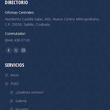
DIRECTORIO
Oficinas Centrales:
Humberto Castilla Salas, 600, Nuevo Centro Metropolitano,
C.P. 25050, Saltillo, Coahuila.
Conmutador:
(844) 438 07 00
Find us on:
Facebook
X
Instagram
page
page
page
SERVICIOS
opens
opens
opens
in
in
in
Inicio
new
new
new
FGEC
window
window
window
¿Quiénes somos?
Galería
Fiscalías