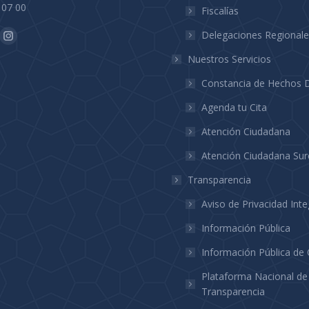
 07 00
Fiscalías
n:
Delegaciones Regionale
ok
Instagram
Nuestros Servicios
ge
page
ens
opens
Constancia de Hechos D
in
Agenda tu Cita
w
new
Atención Ciudadana
ndow
window
Atención Ciudadana Sur
Transparencia
Aviso de Privacidad Inte
Información Pública
Información Pública de 
Plataforma Nacional de
Transparencia